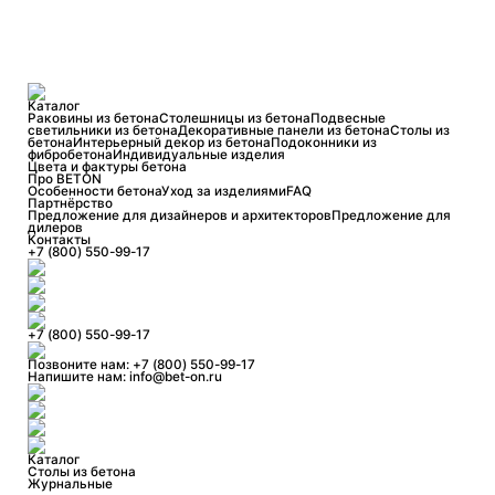
Каталог
Раковины из бетона
Столешницы из бетона
Подвесные
светильники из бетона
Декоративные панели из бетона
Столы из
бетона
Интерьерный декор из бетона
Подоконники из
фибробетона
Индивидуальные изделия
Цвета и фактуры бетона
Про BETON
Особенности бетона
Уход за изделиями
FAQ
Партнёрство
Предложение для дизайнеров и архитекторов
Предложение для
дилеров
Контакты
+7 (800) 550-99-17
+7 (800) 550-99-17
Позвоните нам:
+7 (800) 550-99-17
Напишите нам:
info@bet-on.ru
Каталог
Столы из бетона
Журнальные