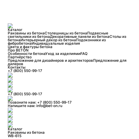
Каталог
Раковины из бетона
Столешницы из бетона
Подвесные
светильники из бетона
Декоративные панели из бетона
Столы из
бетона
Интерьерный декор из бетона
Подоконники из
фибробетона
Индивидуальные изделия
Цвета и фактуры бетона
Про BETON
Особенности бетона
Уход за изделиями
FAQ
Партнёрство
Предложение для дизайнеров и архитекторов
Предложение для
дилеров
Контакты
+7 (800) 550-99-17
+7 (800) 550-99-17
Позвоните нам:
+7 (800) 550-99-17
Напишите нам:
info@bet-on.ru
Каталог
Раковины из бетона
WB-615