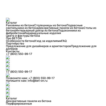
Каталог
Раковины из бетона
Столешницы из бетона
Подвесные
светильники из бетона
Декоративные панели из бетона
Столы из
бетона
Интерьерный декор из бетона
Подоконники из
фибробетона
Индивидуальные изделия
Цвета и фактуры бетона
Про BETON
Особенности бетона
Уход за изделиями
FAQ
Партнёрство
Предложение для дизайнеров и архитекторов
Предложение для
дилеров
Контакты
+7 (800) 550-99-17
+7 (800) 550-99-17
Позвоните нам:
+7 (800) 550-99-17
Напишите нам:
info@bet-on.ru
Каталог
Декоративные панели из бетона
Перфорированные